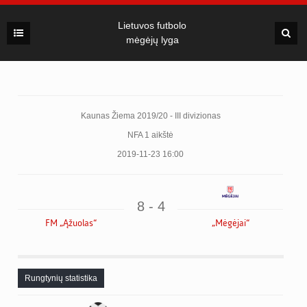
Lietuvos futbolo
mėgėjų lyga
Kaunas Žiema 2019/20 - III divizionas
NFA 1 aikštė
2019-11-23 16:00
8 - 4
FM „Ąžuolas“
„Mėgėjai“
Rungtynių statistika