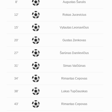
8'
Augustas Šarulis
12'
Rokas Jucevicius
15'
Vytautas Leonavičius
20'
Gustas Zenkovas
27'
Šarūnas Danilevičius
31'
Simas Vaičiūnas
34'
Rimantas Cepovas
38'
Lukas Tupčiauskas
43'
Rimantas Cepovas