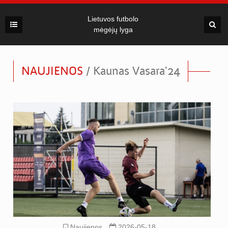
Lietuvos futbolo
mėgėjų lyga
NAUJIENOS
/ Kaunas Vasara'24
Naujienos
2026-05-18