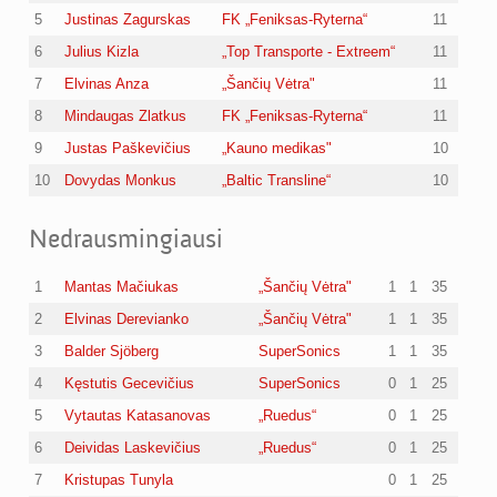
5
Justinas Zagurskas
FK „Feniksas-Ryterna“
11
6
Julius Kizla
„Top Transporte - Extreem“
11
7
Elvinas Anza
„Šančių Vėtra"
11
8
Mindaugas Zlatkus
FK „Feniksas-Ryterna“
11
9
Justas Paškevičius
„Kauno medikas"
10
10
Dovydas Monkus
„Baltic Transline“
10
Nedrausmingiausi
1
Mantas Mačiukas
„Šančių Vėtra"
1
1
35
2
Elvinas Derevianko
„Šančių Vėtra"
1
1
35
3
Balder Sjöberg
SuperSonics
1
1
35
4
Kęstutis Gecevičius
SuperSonics
0
1
25
5
Vytautas Katasanovas
„Ruedus“
0
1
25
6
Deividas Laskevičius
„Ruedus“
0
1
25
7
Kristupas Tunyla
0
1
25