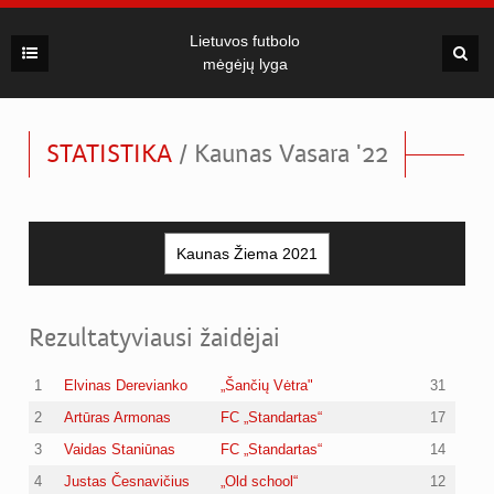
Lietuvos futbolo
mėgėjų lyga
STATISTIKA
/ Kaunas Vasara '22
Rezultatyviausi žaidėjai
1
Elvinas Derevianko
„Šančių Vėtra"
31
2
Artūras Armonas
FC „Standartas“
17
3
Vaidas Staniūnas
FC „Standartas“
14
4
Justas Česnavičius
„Old school“
12