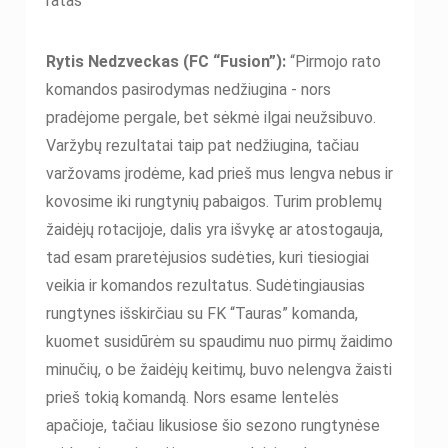
ratas”
Rytis Nedzveckas (FC “Fusion”):
“Pirmojo rato
komandos pasirodymas nedžiugina - nors
pradėjome pergale, bet sėkmė ilgai neužsibuvo.
Varžybų rezultatai taip pat nedžiugina, tačiau
varžovams įrodėme, kad prieš mus lengva nebus ir
kovosime iki rungtynių pabaigos. Turim problemų
žaidėjų rotacijoje, dalis yra išvykę ar atostogauja,
tad esam praretėjusios sudėties, kuri tiesiogiai
veikia ir komandos rezultatus. Sudėtingiausias
rungtynes išskirčiau su FK “Tauras” komanda,
kuomet susidūrėm su spaudimu nuo pirmų žaidimo
minučių, o be žaidėjų keitimų, buvo nelengva žaisti
prieš tokią komandą. Nors esame lentelės
apačioje, tačiau likusiose šio sezono rungtynėse