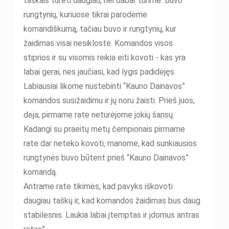
taškais turėti daugiau, nei dabar turime. Buvo
rungtynių, kuriuose tikrai parodėme
komandiškumą, tačiau buvo ir rungtynių, kur
žaidimas visai nesiklostė. Komandos visos
stiprios ir su visomis reikia eiti kovoti - kas yra
labai gerai, nes jaučiasi, kad lygis padidėjęs.
Labiausiai likome nustebinti “Kauno Dainavos”
komandos susižaidimu ir jų noru žaisti. Prieš juos,
deja, pirmame rate neturėjome jokių šansų.
Kadangi su praeitų metų čempionais pirmame
rate dar neteko kovoti, manome, kad sunkiausios
rungtynės buvo būtent prieš “Kauno Dainavos”
komandą.
Antrame rate tikimės, kad pavyks iškovoti
daugiau taškų ir, kad komandos žaidimas bus daug
stabilesnis. Laukia labai įtemptas ir įdomus antras