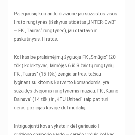
Pajėgiausių komandų divizione jau sužaistos visos
I rato rungtynės (išskyrus atidėtas „INTER-CwB“
– FK „Tauras“ rungtynes), jau startavo ir
paskutinysis, II ratas.
Kol kas be pralaimėjimų žygiuoja FK „Smūgio“ (20
tšk.) kolektyvas, laimėjęs 6 iš 8 žaistų rungtynių,
FK „Tauras“ (15 tšk.) žengia antras, tačiau
lyginant su kitomis ketverto komandomis, yra
sužaidęs dvejomis rungtynėmis mažiau. FK „Kauno
Dainava“ (14 tšk.) ir „KTU United“ taip pat turi
geras pozicijas kovoje dėl medalių.
Intriguojanti kova vyksta ir dėl geriausio I
diviziono snaiperio vardo – sąrašo viršuje kol kas