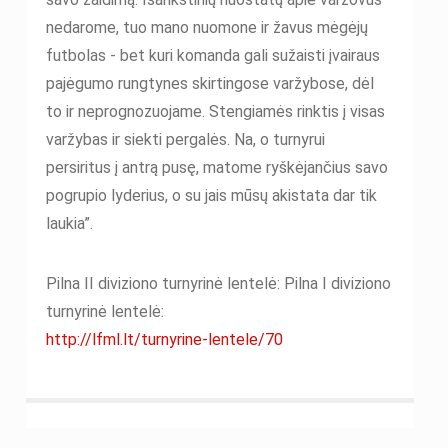
nedarome, tuo mano nuomone ir žavus mėgėjų
futbolas - bet kuri komanda gali sužaisti įvairaus
pajėgumo rungtynes skirtingose varžybose, dėl
to ir neprognozuojame. Stengiamės rinktis į visas
varžybas ir siekti pergalės. Na, o turnyrui
persiritus į antrą pusę, matome ryškėjančius savo
pogrupio lyderius, o su jais mūsų akistata dar tik
laukia”.
Pilna II diviziono turnyrinė lentelė: Pilna I diviziono
turnyrinė lentelė:
http://lfml.lt/turnyrine-lentele/70