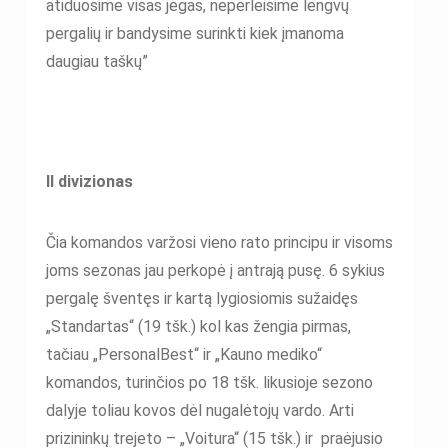
atiduosime visas jėgas, neperleisime lengvų
pergalių ir bandysime surinkti kiek įmanoma
daugiau taškų”
II divizionas
Čia komandos varžosi vieno rato principu ir visoms
joms sezonas jau perkopė į antrają pusę. 6 sykius
pergalę šventęs ir kartą lygiosiomis sužaidęs
„Standartas“ (19 tšk.) kol kas žengia pirmas,
tačiau „PersonalBest“ ir „Kauno mediko“
komandos, turinčios po 18 tšk. likusioje sezono
dalyje toliau kovos dėl nugalėtojų vardo. Arti
prizininkų trejeto – „Voitura“ (15 tšk.) ir praėjusio