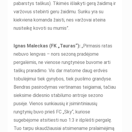
pabarstys taškus). Tikimės išlaikyti gerą žaidimą ir
varžovus stebinti geru žaidimu. Sunku yra su
kiekviena komanda žaisti, nes varžovai ateina
nusiteikę kovoti su mumis”.
Ignas Maleckas (FK „Tauras“):
„Pirmasis ratas
nebuvo lengvas – nors sezoną pradėjome
pergalėmis, ne vienose rungtynėse buvome arti
taškų praradimo. Vis dar matome daug erdvės
tobulėjimui tiek gynybos, tiek puolimo grandyse.
Bendras pasirodymas vertinamas teigiamai, tačiau
sieksime didesnio stabilumo antroje sezono
pusėje. Vienos sunkiausių ir įsimintiniausių
rungtynių buvo prieš FC „Sky“, kuriose
sugebėjome atsitiesti nuo 1:3 ir išplėšti pergalę.
Tuo tarpu skaudžiausiai atsimename pralaimėjimą