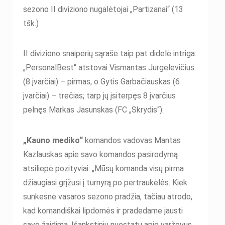
sezono II diviziono nugalėtojai „Partizanai“ (13
tšk.)
II diviziono snaiperių sąraše taip pat didelė intriga:
„PersonalBest“ atstovai Vismantas Jurgelevičius
(8 įvarčiai) – pirmas, o Gytis Garbačiauskas (6
įvarčiai) – trečias; tarp jų įsiterpęs 8 įvarčius
pelnęs Markas Jasunskas (FC „Skrydis“).
„Kauno mediko“
komandos vadovas Mantas
Kazlauskas apie savo komandos pasirodymą
atsiliepė pozityviai: „Mūsų komanda visų pirma
džiaugiasi grįžusi į turnyrą po pertraukėlės. Kiek
sunkesnė vasaros sezono pradžia, tačiau atrodo,
kad komandiškai lipdomės ir pradedame jausti
savo žaidimą. Išankstinių nuostatų apie varžovus