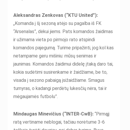
Aleksandras Zenkovas (“KTU United”):
„Komanda į šį sezoną atėjo su pagalba iš FK
“Arsenalas”, dėkui jiems. Pats komandos žaidimas
ir užimama vieta po pirmojo rato atspindi
komandos pajegumą. Turime pripažinti, jog kol kas
netampame geru mišiniu: mūsų senimas ir
jaunimas. Komandos žaidimui didelę įtaką daro tai,
kokia sudėtimi susirenkame ir žaidžiame, be to,
visada į sezono pabaigą įsižaidžiame. Smagus
turnyras, o kadangi perdėtų lukesčių nėra, tai ir
mėgaujamės futbolu”.
Mindaugas Minevičius (“INTER-CwB):
“Pirmąjį
ratą vertiname neblogai, tačiau norėtume 3-6