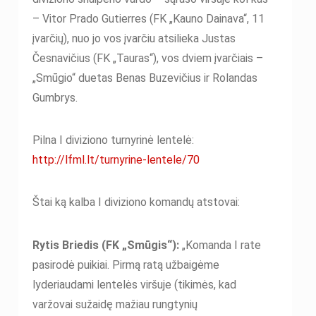
– Vitor Prado Gutierres (FK „Kauno Dainava“, 11
įvarčių), nuo jo vos įvarčiu atsilieka Justas
Česnavičius (FK „Tauras“), vos dviem įvarčiais –
„Smūgio“ duetas Benas Buzevičius ir Rolandas
Gumbrys.
Pilna I diviziono turnyrinė lentelė:
http://lfml.lt/turnyrine-lentele/70
Štai ką kalba I diviziono komandų atstovai:
Rytis Briedis (FK „Smūgis“):
„Komanda I rate
pasirodė puikiai. Pirmą ratą užbaigėme
lyderiaudami lentelės viršuje (tikimės, kad
varžovai sužaidę mažiau rungtynių