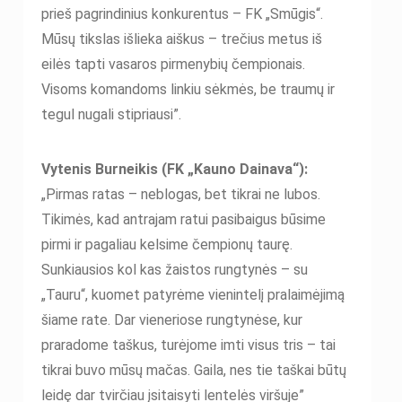
prieš pagrindinius konkurentus – FK „Smūgis“.
Mūsų tikslas išlieka aiškus – trečius metus iš
eilės tapti vasaros pirmenybių čempionais.
Visoms komandoms linkiu sėkmės, be traumų ir
tegul nugali stipriausi”.
Vytenis Burneikis (FK „Kauno Dainava“):
„Pirmas ratas – neblogas, bet tikrai ne lubos.
Tikimės, kad antrajam ratui pasibaigus būsime
pirmi ir pagaliau kelsime čempionų taurę.
Sunkiausios kol kas žaistos rungtynės – su
„Tauru“, kuomet patyrėme vienintelį pralaimėjimą
šiame rate. Dar vieneriose rungtynėse, kur
praradome taškus, turėjome imti visus tris – tai
tikrai buvo mūsų mačas. Gaila, nes tie taškai būtų
leidę dar tvirčiau įsitaisyti lentelės viršuje”