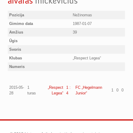
aivaras
mickevicius
Pozicija
Nežinomas
Gimimo data
1987-01-07
Amžius
39
Ūgis
Svoris
Klubas
„Respect Legea“
Numeris
2015-05-
1
„Respect
1 :
FC „Hegelmann
1
0
0
28
turas
Legea“
4
Junior“