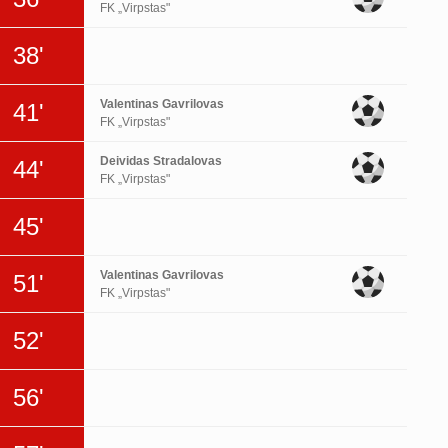
FK „Virpstas"
38'
Valentinas Gavrilovas
41'
FK „Virpstas"
Deividas Stradalovas
44'
FK „Virpstas"
45'
Valentinas Gavrilovas
51'
FK „Virpstas"
52'
56'