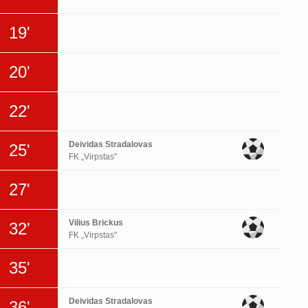
19'
20'
22'
Deividas Stradalovas
25'
FK „Virpstas"
27'
Vilius Brickus
32'
FK „Virpstas"
35'
Deividas Stradalovas
36'