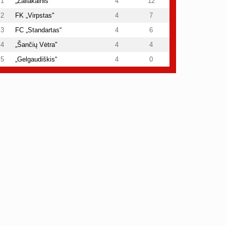
1
„Žaliakalnis“
4
12
2
FK „Virpstas"
4
7
3
FC „Standartas“
4
6
4
„Šančių Vėtra"
4
4
5
„Gelgaudiškis“
4
0