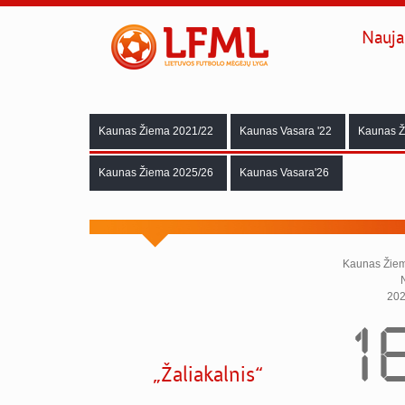
Nauja
Kaunas Žiema 2021/22
Kaunas Vasara '22
Kaunas Ž
Kaunas Žiema 2025/26
Kaunas Vasara'26
Kaunas Žiema 
202
16
„Žaliakalnis“