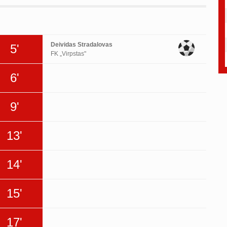
Deividas Stradalovas
5'
FK „Virpstas"
6'
9'
13'
14'
15'
17'