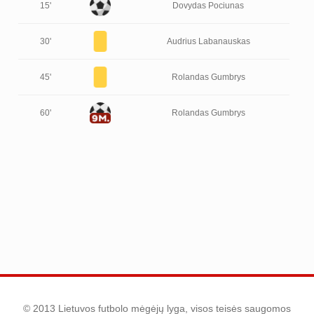
15'
Dovydas Pociunas
30'
Audrius Labanauskas
45'
Rolandas Gumbrys
60'
Rolandas Gumbrys
© 2013 Lietuvos futbolo mėgėjų lyga, visos teisės saugomos