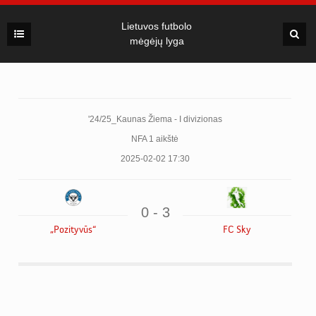
Lietuvos futbolo
mėgėjų lyga
'24/25_Kaunas Žiema - I divizionas
NFA 1 aikštė
2025-02-02 17:30
0 - 3
„Pozityvūs“
FC Sky