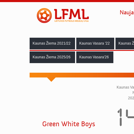
Nauja
Kaunas Žiema 2021/22
Kaunas Vasara '22
Kaunas Ž
Kaunas Žiema 2025/26
Kaunas Vasara'26
Kaunas Vas
202
14
Green White Boys