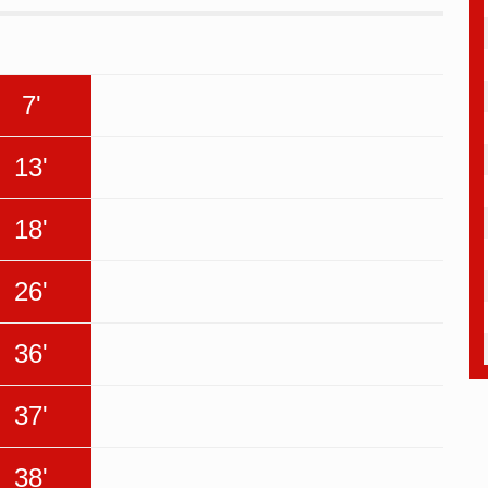
7'
13'
18'
26'
36'
37'
38'