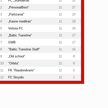
1
FC „Standartas“
11
31
2
„PersonalBest"
11
27
3
„Partizanai"
11
23
4
„Kauno medikas"
11
19
5
Voitura FC
11
18
6
„Baltic Transline“
11
17
7
GWB
11
17
8
"Baltic Transline Staff"
11
16
9
„Old school“
11
8
10
"Orbita"
11
8
11
FK "Raudondvaris"
11
5
12
FC Skrydis
11
1