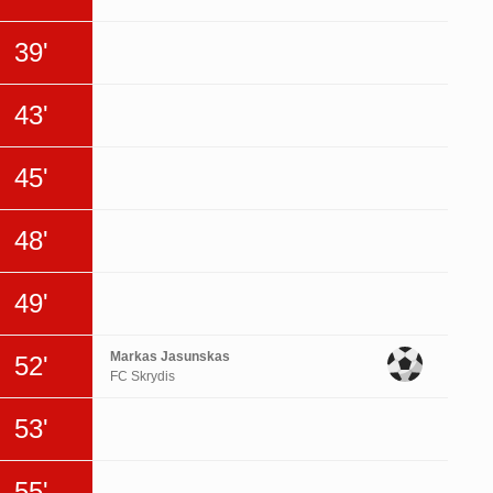
39'
43'
45'
48'
49'
Markas Jasunskas
52'
FC Skrydis
53'
55'