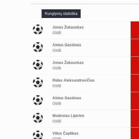
Rungtynių statistika
Jonas Žukauskas
GWB
Ainius Gasiūnas
GWB
Jonas Žukauskas
GWB
Ridas Aleksandravičius
GWB
Ainius Gasiūnas
GWB
Modestas Lipickis
GWB
Vilius Čaplikas
GWB