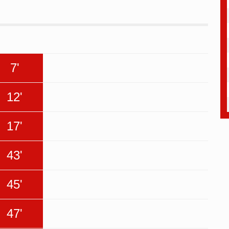
7'
12'
17'
43'
45'
47'