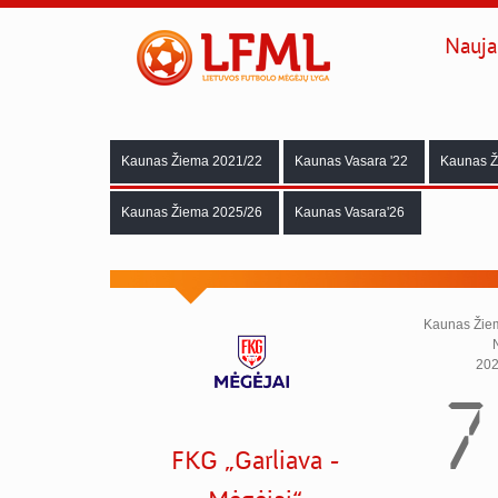
Nauja
Kaunas Žiema 2021/22
Kaunas Vasara '22
Kaunas Ž
Kaunas Žiema 2025/26
Kaunas Vasara'26
Kaunas Žiema
202
7
FKG „Garliava -