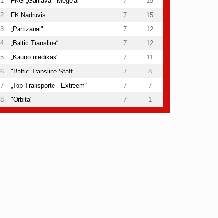
1
FKG „Garliava - Mėgėjai“
7
15
2
FK Nadruvis
7
15
3
„Partizanai"
7
12
4
„Baltic Transline“
7
12
5
„Kauno medikas"
7
11
6
"Baltic Transline Staff"
7
8
7
„Top Transporte - Extreem“
7
7
8
"Orbita"
7
1