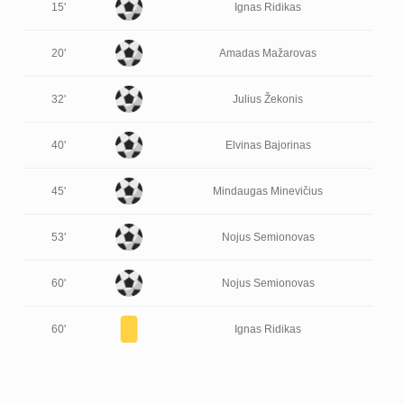
15'
Ignas Ridikas
20'
Amadas Mažarovas
32'
Julius Žekonis
40'
Elvinas Bajorinas
45'
Mindaugas Minevičius
53'
Nojus Semionovas
60'
Nojus Semionovas
60'
Ignas Ridikas