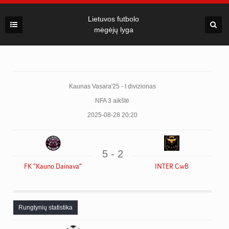
Lietuvos futbolo
mėgėjų lyga
Kaunas Vasara'25 - I divizionas
NFA 3 aikštė
2025-08-28 20:20
5 - 2
FK "Kauno Dainava"
INTER CwB
Rungtynių statistika