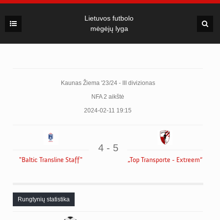
Lietuvos futbolo
mėgėjų lyga
Kaunas Žiema '23/24 - III divizionas
NFA 2 aikštė
2024-02-11 19:15
4 - 5
"Baltic Transline Staff"
„Top Transporte - Extreem“
Rungtynių statistika