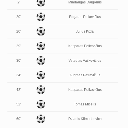
2'
Mindaugas Daigorius
20'
Edgaras Petkevičius
20'
Julius Kizla
29'
Kasparas Petkevičius
30'
Vytautas Vaškevičius
34'
Aurimas Petravičius
42'
Kasparas Petkevičius
52'
Tomas Micelis
60'
Dzianis Klimashevich